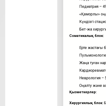
Педиатрия – 4
«Қамқорлық» оң
Күндізгі стаци
Бет-жақ хирург
Соматикалық блок:
Ерте жастағы 
Пульмонология
Жаңа туған нә
Кардиоревмато
Неврология – 
Оңалту және қа
Қызметкерлер:
Хирургиялық блок:
Б