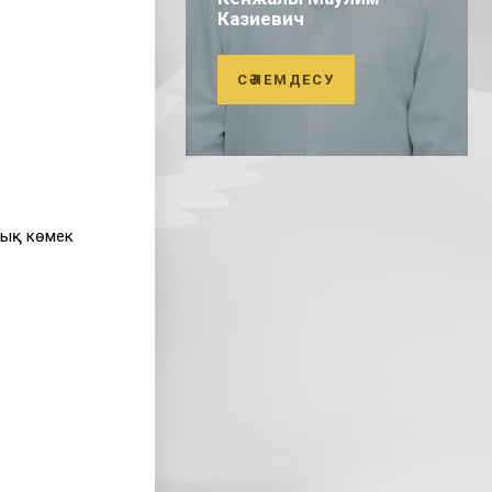
Казиевич
СӘЛЕМДЕСУ
лық көмек