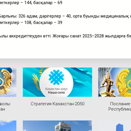
еткерлер – 144, басқалар – 69
арлығы: 326 адам, дәрігерлер – 40, орта буынды медициналық
еткерлер – 108, басқалар – 39
лы аккредиттеуден өтті. Жоғары санат 2025–2028 жылдарға бер
мволы
Стратегия Казахстан-2050
Послание
тан
Республик