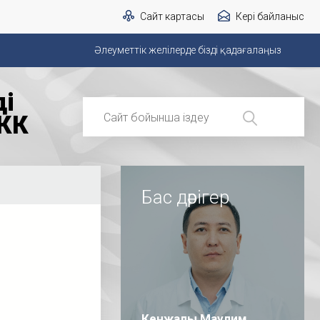
Сайт картасы
Кері байланыс
Әлеуметтік желілерде бізді қадағалаңыз
ді
КК
Бас дәрігер
Кенжалы Маулим