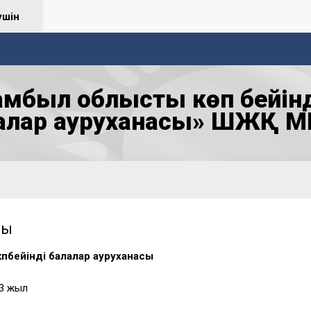
үшін
мбыл облыстық көп бейін
алар ауруханасы» ШЖҚ М
лы
пбейінді балалар ауруханасы
3 жыл