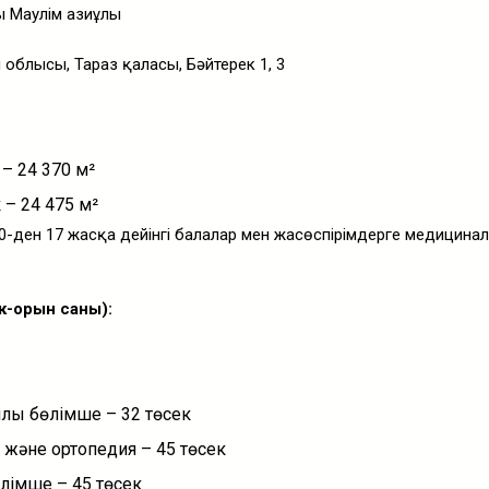
 Маулім Қазиұлы
блысы, Тараз қаласы, Бәйтерек 1, 3
 – 24 370 м²
 – 24 475 м²
0-ден 17 жасқа дейінгі балалар мен жасөспірімдерге медицина
-орын саны):
лық бөлімше – 32 төсек
 және ортопедия – 45 төсек
өлімше – 45 төсек