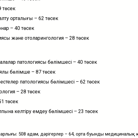
9 төсек
алту орталығы – 62 төсек
онар – 40 төсек
иясы және отоларингология – 28 төсек
балалар патологиясы бөлімшесі – 40 төсек
лық бөлімше – 87 төсек
рестелер патологиясы бөлімшесі – 62 төсек
логия – 28 төсек
51 төсек
лпына келтіру емдеу бөлімшесі – 23 төсек
арлығы: 508 адам, дәрігерлер – 64, орта буынды медициналық