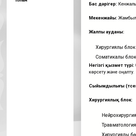
Бас дәрігер:
Кенжалы
Мекенжайы:
Жамбыл о
Жалпы ауданы:
Хирургиялық блок
Соматикалық блок
Негізгі қызмет түрі:
көрсету және оңалту.
Сыйымдылығы (төсек
Хирургиялық блок:
Нейрохирургия
Травматология
Хирургиялық б