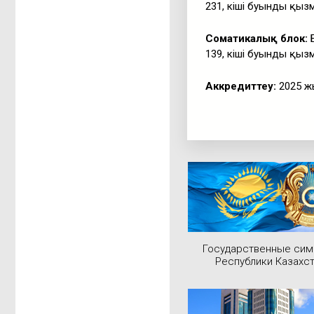
231, кіші буынды қызм
Соматикалық блок:
Б
139, кіші буынды қызм
Аккредиттеу:
2025 жы
Государственные си
Республики Казахс