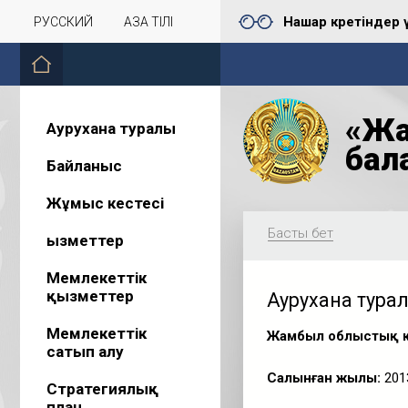
Нашар көретіндер 
РУССКИЙ
ҚАЗАҚ ТІЛІ
«Жа
Аурухана туралы
бал
Байланыс
Жұмыс кестесі
Басты бет
Қызметтер
Мемлекеттік
қызметтер
Аурухана тура
Мемлекеттік
Жамбыл облыстық кө
сатып алу
Салынған жылы:
201
Стратегиялық
план