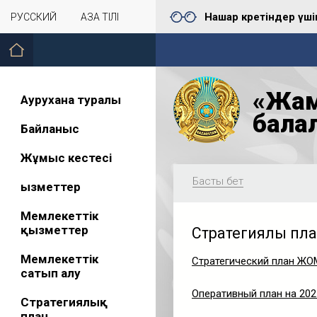
Нашар көретіндер үші
РУССКИЙ
ҚАЗАҚ ТІЛІ
«Жам
Аурухана туралы
бала
Байланыс
Жұмыс кестесі
Басты бет
Қызметтер
Мемлекеттік
қызметтер
Стратегиялық пл
Мемлекеттік
Стратегический план ЖО
сатып алу
Оперативный план на 202
Стратегиялық
план