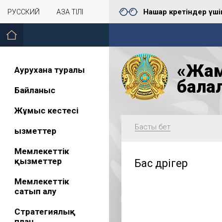
Нашар көретіндер үші
РУССКИЙ
ҚАЗАҚ ТІЛІ
«Жам
Аурухана туралы
бала
Байланыс
Жұмыс кестесі
Басты бет
Қызметтер
Мемлекеттік
қызметтер
Бас дәрігер
Мемлекеттік
сатып алу
Стратегиялық
план