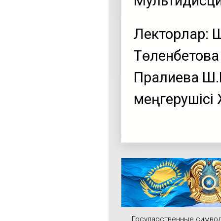
Мультидисци
Лекторлар: 
Төленбетова
Пралиева Ш.
меңгерушісі 
Государственные симво