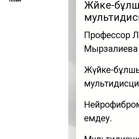
Жүйке-бұл
мультидис
Профессор Л
Мырзалиева 
Жүйке-бұлшы
мультидисци
Нейрофибром
емдеу.