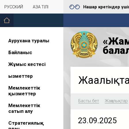
Нашар көретіндер үші
РУССКИЙ
ҚАЗАҚ ТІЛІ
«Жам
Аурухана туралы
бала
Байланыс
Жұмыс кестесі
Қызметтер
Жаңалықт
Мемлекеттік
қызметтер
Басты бет
Жаңалықтар
Мемлекеттік
сатып алу
23.09.2025
Стратегиялық
план